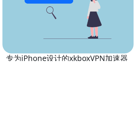
专为iPhone设计的xkboxVPN加速器
iOS版：随身携带的iOS加速器
在2026年，使用首屈一指的VPN服务
xkboxVPN加速器
iOS版，为您的顶级智能手机提供安全保障。
选择全球范围内的高速VPN服务器位置，隐藏您的iPhone
IP地址，解锁受限制的网站，并在连接到不安全的Wi-Fi网
络时加固数据，以确保您的iPhone安全。
xkboxVPN加速器
iOS版兼容以下设备：
iPhone 13、iPhone 13 Mini、iPhone 13 Pro、