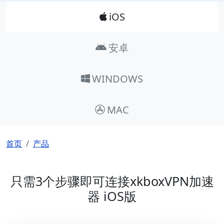
Product_Nav
iOS
安卓
WINDOWS
MAC
面包屑
首页
产品
只需3个步骤即可连接xkboxVPN加速
器 iOS版