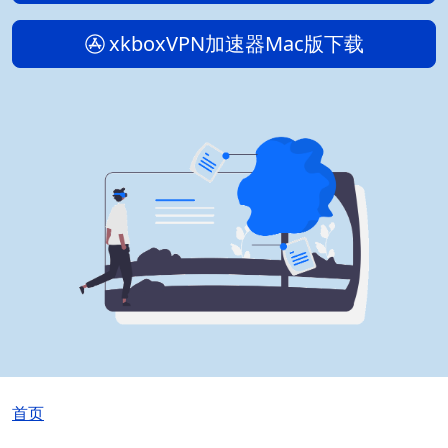
xkboxVPN加速器Mac版下载
面包屑
首页